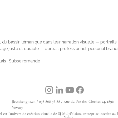
du bassin lémanique dans leur narration visuelle — portraits d
mage juste et durable — portrait professionnel, personal bran
alais · Suisse romande
jie@shengjie.ch
/ 078 868 56 88 / Rue du Pré-des-Cloches 24, 1896
Vovury
l est l’univers de création visuelle de SJ MultiVision, entreprise inscrite a
Valais.