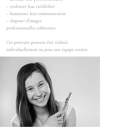
– renforcer leur crédibilité
– humaniser leur communication
– disposer d’images
professionnelles cohérentes
Ces portraits peuvent être réalisés
individuellement ou pour une équipe entière.