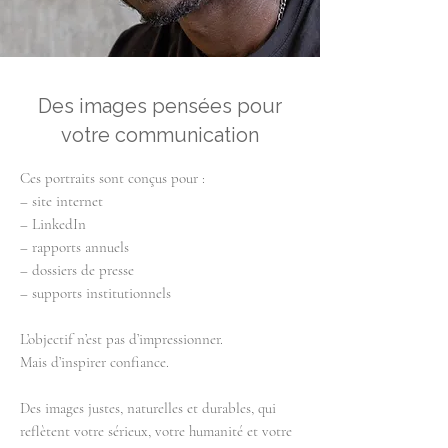
Des images pensées pour
votre communication
Ces portraits sont conçus pour :
– site internet
– LinkedIn
– rapports annuels
– dossiers de presse
– supports institutionnels
L’objectif n’est pas d’impressionner.
Mais d’inspirer confiance.
Des images justes, naturelles et durables, qui
reflètent votre sérieux, votre humanité et votre