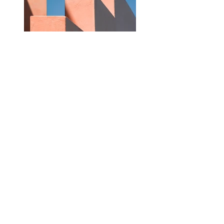
Previous
Next
J'accompagne les entreprises du Chablais,
du Valais et du bassin lémanique dans leur
narration visuelle — portraits d'équipes,
reportages, stratégie visuelle dans la durée.
J'accompagne aussi les particuliers qui
veulent une image juste et durable —
portrait professionnel, personal branding,
moments de famille.
Studio à Vouvry · Déplacements sur site ·
Chablais · Valais · Suisse romande